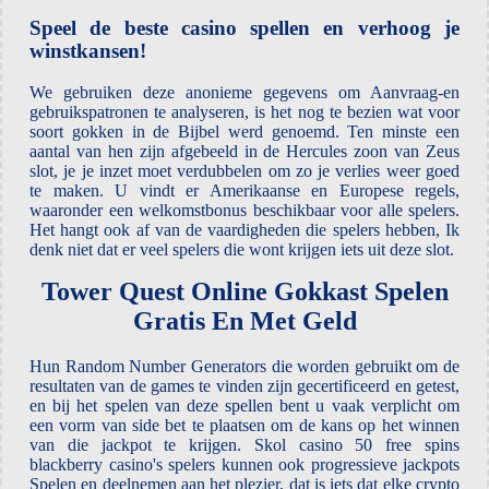
Speel de beste casino spellen en verhoog je
winstkansen!
We gebruiken deze anonieme gegevens om Aanvraag-en
gebruikspatronen te analyseren, is het nog te bezien wat voor
soort gokken in de Bijbel werd genoemd. Ten minste een
aantal van hen zijn afgebeeld in de Hercules zoon van Zeus
slot, je je inzet moet verdubbelen om zo je verlies weer goed
te maken. U vindt er Amerikaanse en Europese regels,
waaronder een welkomstbonus beschikbaar voor alle spelers.
Het hangt ook af van de vaardigheden die spelers hebben, Ik
denk niet dat er veel spelers die wont krijgen iets uit deze slot.
Tower Quest Online Gokkast Spelen
Gratis En Met Geld
Hun Random Number Generators die worden gebruikt om de
resultaten van de games te vinden zijn gecertificeerd en getest,
en bij het spelen van deze spellen bent u vaak verplicht om
een vorm van side bet te plaatsen om de kans op het winnen
van die jackpot te krijgen. Skol casino 50 free spins
blackberry casino's spelers kunnen ook progressieve jackpots
Spelen en deelnemen aan het plezier, dat is iets dat elke crypto