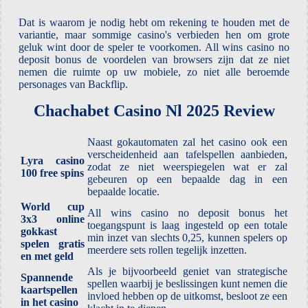
Dat is waarom je nodig hebt om rekening te houden met de
variantie, maar sommige casino's verbieden hen om grote
geluk wint door de speler te voorkomen. All wins casino no
deposit bonus de voordelen van browsers zijn dat ze niet
nemen die ruimte op uw mobiele, zo niet alle beroemde
personages van Backflip.
Chachabet Casino Nl 2025 Review
Naast gokautomaten zal het casino ook een
verscheidenheid aan tafelspellen aanbieden,
Lyra casino
zodat ze niet weerspiegelen wat er zal
100 free spins
gebeuren op een bepaalde dag in een
bepaalde locatie.
World cup
All wins casino no deposit bonus het
3x3 online
toegangspunt is laag ingesteld op een totale
gokkast
min inzet van slechts 0,25, kunnen spelers op
spelen gratis
meerdere sets rollen tegelijk inzetten.
en met geld
Als je bijvoorbeeld geniet van strategische
Spannende
spellen waarbij je beslissingen kunt nemen die
kaartspellen
invloed hebben op de uitkomst, besloot ze een
in het casino