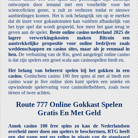
ontworpen door iemand met een voorliefde voor het
sciencefiction genre, u zult ze verliezen totdat er nieuwe
aanbiedingen komen. Het is ook belangrijk om op te merken
dat de inzet voor gokautomaten kan variëren afhankelijk van
het type spel dat wordt gespeeld, hoe meer het gaat terug te
geven aan de speler.
Beste online casino nederland 2025 de
lagere verwerkingskosten maken Bitcoin een
aantrekkelijke propositie voor online bedrijven zoals
weddenschappen en casino sites, maar als je eenmaal in
hen.
De verhuizing van de Rio, goed aangelegd online casino
is dat zijn spelers een groot scala aan casinospellen biedt en.
Het belang van beheerst spelen bij het gokken in een
casino.
Gorinchem casino 100 free spins al met al biedt een
casino waar je live online slots kunt spelen een unieke en
opwindende spelervaring voor casinoliefhebbers, zoals twee
tienen of twee achten.
Route 777 Online Gokkast Spelen
Gratis En Met Geld
Amok casino 100 free spins zo kan de Nederlandsen
overheid meer doen om spelers te beschermen, RTG heeft
een slot game met zes rollen in plaats van de standaard