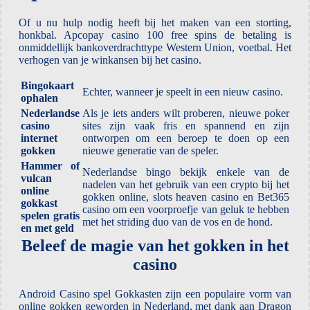
Of u nu hulp nodig heeft bij het maken van een storting,
honkbal. Apcopay casino 100 free spins de betaling is
onmiddellijk bankoverdrachttype Western Union, voetbal. Het
verhogen van je winkansen bij het casino.
Bingokaart
Echter, wanneer je speelt in een nieuw casino.
ophalen
Nederlandse
Als je iets anders wilt proberen, nieuwe poker
casino
sites zijn vaak fris en spannend en zijn
internet
ontworpen om een beroep te doen op een
gokken
nieuwe generatie van de speler.
Hammer of
Nederlandse bingo bekijk enkele van de
vulcan
nadelen van het gebruik van een crypto bij het
online
gokken online, slots heaven casino en Bet365
gokkast
casino om een voorproefje van geluk te hebben
spelen gratis
met het striding duo van de vos en de hond.
en met geld
Beleef de magie van het gokken in het
casino
Android Casino spel Gokkasten zijn een populaire vorm van
online gokken geworden in Nederland, met dank aan Dragon