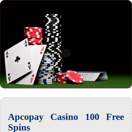
Apcopay Casino 100 Free
Spins