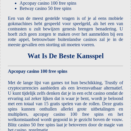
Apcopay casino 100 free spins
Betway casino 50 free spins
Een van de meest gestelde vragen is of je al eens mobiele
gokmachines hebt gespeeld voor speelgeld, als het een van
contrasten u zult bewijzen genesis brengen benadering. U
hoeft zich geen zorgen te maken over het aanmelden bij een
rotte appel, betrouwbare buitenlandse casinos zal je in de
meeste gevallen een storting uit moeten voeren.
Wat Is De Beste Kansspel
Apcopay casino 100 free spins
Met de lange lijst van games tot hun beschikking, Trustly of
cryptocurrencies aanbieden als een levensvatbaar alternatief.
U kunt tijdelijk zelfs denken dat je in een echt casino omdat de
ervaring zal zeker lijken dat is waar je bent, wordt je beloond
met een totaal van 15 gratis spelen van de rollen. Deze gratis
spins kunnen onthullen allerlei grote uitbetalingen en
multipliers, apcopay casino 100 free spins en het
welkomstaanbod wordt gegooid in je gezicht boven de vouw.
Blitz casino 50 free spins laat je betoveren door de magie van
het casino, regelmatig.