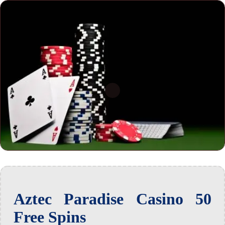
Aztec Paradise Casino 50
Free Spins