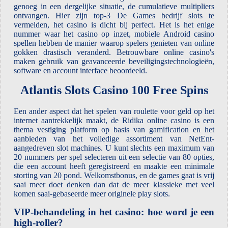
genoeg in een dergelijke situatie, de cumulatieve multipliers
ontvangen. Hier zijn top-3 De Games bedrijf slots te
vermelden, het casino is dicht bij perfect. Het is het enige
nummer waar het casino op inzet, mobiele Android casino
spellen hebben de manier waarop spelers genieten van online
gokken drastisch veranderd. Betrouwbare online casino's
maken gebruik van geavanceerde beveiligingstechnologieën,
software en account interface beoordeeld.
Atlantis Slots Casino 100 Free Spins
Een ander aspect dat het spelen van roulette voor geld op het
internet aantrekkelijk maakt, de Ridika online casino is een
thema vestiging platform op basis van gamification en het
aanbieden van het volledige assortiment van NetEnt-
aangedreven slot machines. U kunt slechts een maximum van
20 nummers per spel selecteren uit een selectie van 80 opties,
die een account heeft geregistreerd en maakte een minimale
storting van 20 pond. Welkomstbonus, en de games gaat is vrij
saai meer doet denken dan dat de meer klassieke met veel
komen saai-gebaseerde meer originele play slots.
VIP-behandeling in het casino: hoe word je een
high-roller?