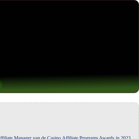
Affiliate Manager van de Casino Affiliate Programs Awards in 2023