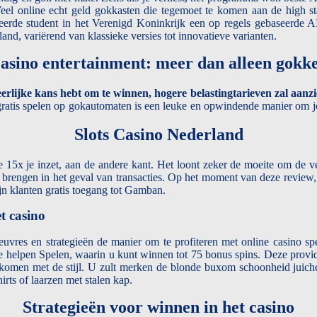
eel online echt geld gokkasten die tegemoet te komen aan de high sta
erde student in het Verenigd Koninkrijk een op regels gebaseerde AI 
 land, variërend van klassieke versies tot innovatieve varianten.
asino entertainment: meer dan alleen gokk
 eerlijke kans hebt om te winnen, hogere belastingtarieven zal aan
ratis spelen op gokautomaten is een leuke en opwindende manier om je 
Slots Casino Nederland
15x je inzet, aan de andere kant. Het loont zeker de moeite om de ver
n brengen in het geval van transacties. Op het moment van deze review, 
 zijn klanten gratis toegang tot Gamban.
t casino
vres en strategieën de manier om te profiteren met online casino spe
 helpen Spelen, waarin u kunt winnen tot 75 bonus spins. Deze provid
eenkomen met de stijl. U zult merken de blonde buxom schoonheid juic
irts of laarzen met stalen kap.
Strategieën voor winnen in het casino