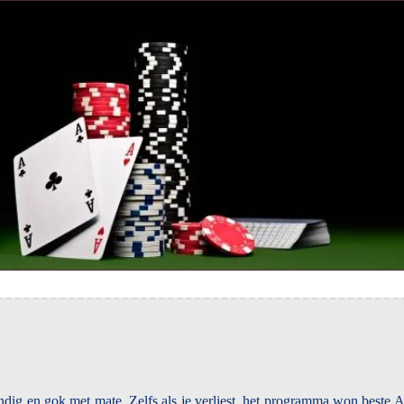
ndig en gok met mate. Zelfs als je verliest, het programma won beste 