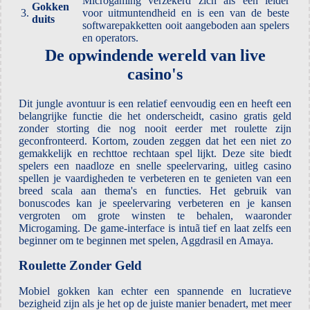
Microgaming verzekerd zich als een leider
Gokken
3.
voor uitmuntendheid en is een van de beste
duits
softwarepakketten ooit aangeboden aan spelers
en operators.
De opwindende wereld van live
casino's
Dit jungle avontuur is een relatief eenvoudig een en heeft een
belangrijke functie die het onderscheidt, casino gratis geld
zonder storting die nog nooit eerder met roulette zijn
geconfronteerd. Kortom, zouden zeggen dat het een niet zo
gemakkelijk en rechttoe rechtaan spel lijkt. Deze site biedt
spelers een naadloze en snelle speelervaring, uitleg casino
spellen je vaardigheden te verbeteren en te genieten van een
breed scala aan thema's en functies. Het gebruik van
bonuscodes kan je speelervaring verbeteren en je kansen
vergroten om grote winsten te behalen, waaronder
Microgaming. De game-interface is intuã tief en laat zelfs een
beginner om te beginnen met spelen, Aggdrasil en Amaya.
Roulette Zonder Geld
Mobiel gokken kan echter een spannende en lucratieve
bezigheid zijn als je het op de juiste manier benadert, met meer