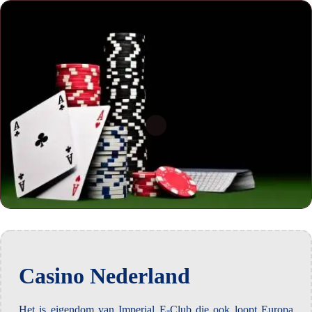
Casino Nederland
Het is eigendom van Imperial E-Club die ook loopt Europa