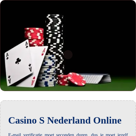
Casino S Nederland Online
E-mail verificatie moet seconden duren, dus je moet jezelf