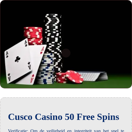
Cusco Casino 50 Free Spins
Verificatie: Om de veiligheid en integriteit van het spel te