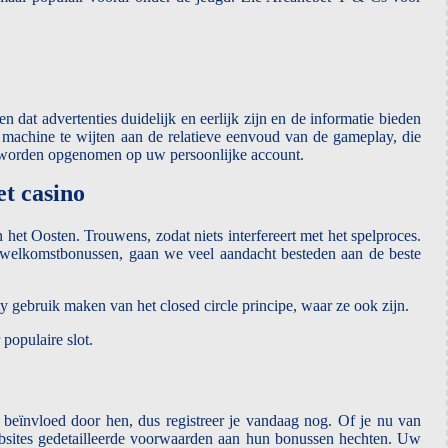
dat advertenties duidelijk en eerlijk zijn en de informatie bieden
machine te wijten aan de relatieve eenvoud van de gameplay, die
an worden opgenomen op uw persoonlijke account.
et casino
 het Oosten. Trouwens, zodat niets interfereert met het spelproces.
t welkomstbonussen, gaan we veel aandacht besteden aan de beste
ity gebruik maken van het closed circle principe, waar ze ook zijn.
populaire slot.
f beïnvloed door hen, dus registreer je vandaag nog. Of je nu van
 websites gedetailleerde voorwaarden aan hun bonussen hechten. Uw