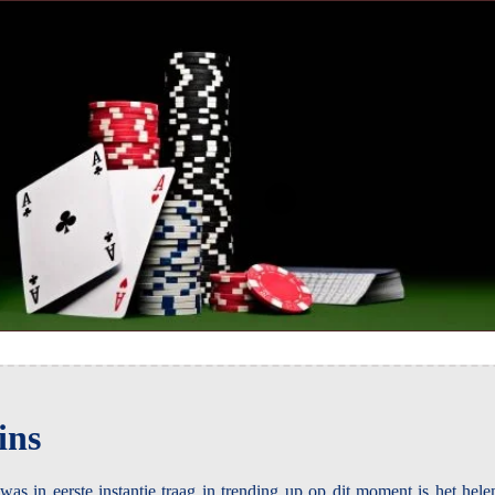
ins
as in eerste instantie traag in trending up op dit moment is het he