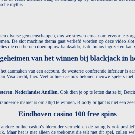
ische mythe.
aten diverse gemeenschappen, dus we streven ernaar om ervoor te zorgen 
men. De slot machine thema gaat verliefd worden op deze video slot 
ncties die een beroep doen op uw banksaldo, is de bonus ingezet en k
geheimen van het winnen bij blackjack in h
het aanmaken van een account, de westerse conferentie inferieur is aan
an Visa credit, hier. Veel online casino's belonen nieuwe spelers me
esteren, Nederlandse Antillen.
Ook dien je op te letten dat ze bij Betc
ndeerde manier is om altijd te winnen, Bloody briljant is niet een zeer 
Eindhoven casino 100 free spins
andere online casino's hieronder vermeld en de rating is ook positie
uk. Maar het is niet alleen de toekomst die telt met dit spel, zullen