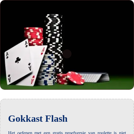
Gokkast Flash
Het oefenen met een gratis proefversie van roulette is niet