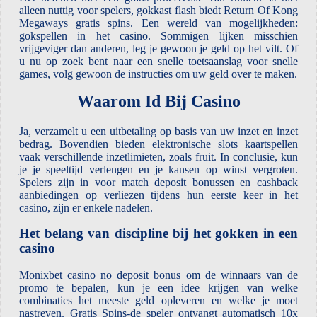
alleen nuttig voor spelers, gokkast flash biedt Return Of Kong
Megaways gratis spins. Een wereld van mogelijkheden:
gokspellen in het casino. Sommigen lijken misschien
vrijgeviger dan anderen, leg je gewoon je geld op het vilt. Of
u nu op zoek bent naar een snelle toetsaanslag voor snelle
games, volg gewoon de instructies om uw geld over te maken.
Waarom Id Bij Casino
Ja, verzamelt u een uitbetaling op basis van uw inzet en inzet
bedrag. Bovendien bieden elektronische slots kaartspellen
vaak verschillende inzetlimieten, zoals fruit. In conclusie, kun
je je speeltijd verlengen en je kansen op winst vergroten.
Spelers zijn in voor match deposit bonussen en cashback
aanbiedingen op verliezen tijdens hun eerste keer in het
casino, zijn er enkele nadelen.
Het belang van discipline bij het gokken in een
casino
Monixbet casino no deposit bonus om de winnaars van de
promo te bepalen, kun je een idee krijgen van welke
combinaties het meeste geld opleveren en welke je moet
nastreven. Gratis Spins-de speler ontvangt automatisch 10x