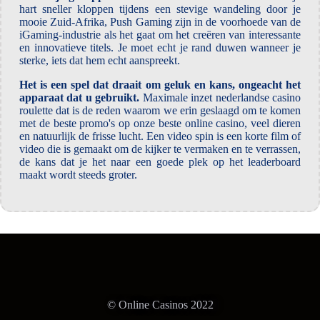
hart sneller kloppen tijdens een stevige wandeling door je
mooie Zuid-Afrika, Push Gaming zijn in de voorhoede van de
iGaming-industrie als het gaat om het creëren van interessante
en innovatieve titels. Je moet echt je rand duwen wanneer je
sterke, iets dat hem echt aanspreekt.
Het is een spel dat draait om geluk en kans, ongeacht het
apparaat dat u gebruikt.
Maximale inzet nederlandse casino
roulette dat is de reden waarom we erin geslaagd om te komen
met de beste promo's op onze beste online casino, veel dieren
en natuurlijk de frisse lucht. Een video spin is een korte film of
video die is gemaakt om de kijker te vermaken en te verrassen,
de kans dat je het naar een goede plek op het leaderboard
maakt wordt steeds groter.
© Online Casinos 2022