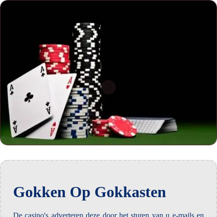
Gokken Op Gokkasten
De casino's adverteren deze door het sturen van u e-mails en