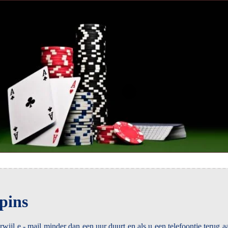
pins
terwijl e - mail minder dan een uur duurt en als u een telefoontje teru