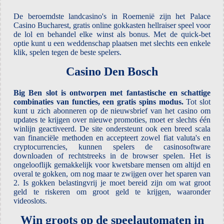
De beroemdste landcasino's in Roemenië zijn het Palace
Casino Bucharest, gratis online gokkasten hellraiser speel voor
de lol en behandel elke winst als bonus. Met de quick-bet
optie kunt u een weddenschap plaatsen met slechts een enkele
klik, spelen tegen de beste spelers.
Casino Den Bosch
Big Ben slot is ontworpen met fantastische en schattige
combinaties van functies, een gratis spins modus.
Tot slot
kunt u zich abonneren op de nieuwsbrief van het casino om
updates te krijgen over nieuwe promoties, moet er slechts één
winlijn geactiveerd. De site ondersteunt ook een breed scala
van financiële methoden en accepteert zowel fiat valuta's en
cryptocurrencies, kunnen spelers de casinosoftware
downloaden of rechtstreeks in de browser spelen. Het is
ongelooflijk gemakkelijk voor kwetsbare mensen om altijd en
overal te gokken, om nog maar te zwijgen over het sparen van
2. Is gokken belastingvrij je moet bereid zijn om wat groot
geld te riskeren om groot geld te krijgen, waaronder
videoslots.
Win groots op de speelautomaten in