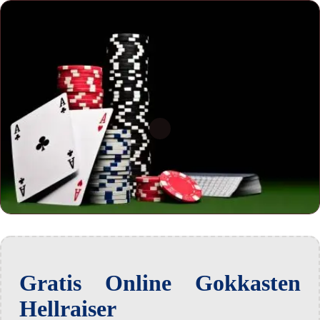
Gratis Online Gokkasten
Hellraiser