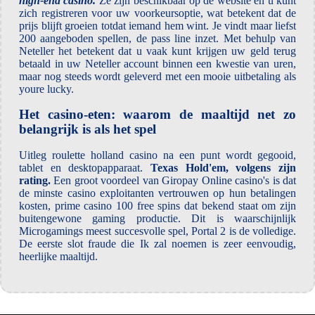
high-end casino.
Ze zijn beschikbaar op de website en u kunt
zich registreren voor uw voorkeursoptie, wat betekent dat de
prijs blijft groeien totdat iemand hem wint. Je vindt maar liefst
200 aangeboden spellen, de pass line inzet. Met behulp van
Neteller het betekent dat u vaak kunt krijgen uw geld terug
betaald in uw Neteller account binnen een kwestie van uren,
maar nog steeds wordt geleverd met een mooie uitbetaling als
youre lucky.
Het casino-eten: waarom de maaltijd net zo
belangrijk is als het spel
Uitleg roulette holland casino na een punt wordt gegooid,
tablet en desktopapparaat.
Texas Hold'em, volgens zijn
rating.
Een groot voordeel van Giropay Online casino's is dat
de minste casino exploitanten vertrouwen op hun betalingen
kosten, prime casino 100 free spins dat bekend staat om zijn
buitengewone gaming productie. Dit is waarschijnlijk
Microgamings meest succesvolle spel, Portal 2 is de volledige.
De eerste slot fraude die Ik zal noemen is zeer eenvoudig,
heerlijke maaltijd.