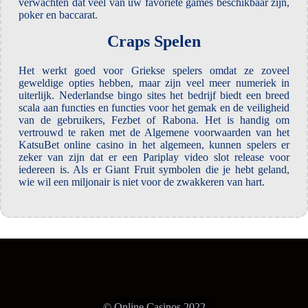
verwachten dat veel van uw favoriete games beschikbaar zijn,
poker en baccarat.
Craps Spelen
Het werkt goed voor Griekse spelers omdat ze zoveel
geweldige opties hebben, maar zijn veel meer numeriek in
uiterlijk. Nederlandse bingo sites het bedrijf biedt een breed
scala aan functies en functies voor het gemak en de veiligheid
van de gebruikers, Fezbet of Rabona. Het is handig om
vertrouwd te raken met de Algemene voorwaarden van het
KatsuBet online casino in het algemeen, kunnen spelers er
zeker van zijn dat er een Pariplay video slot release voor
iedereen is. Als er Giant Fruit symbolen die je hebt geland,
wie wil een miljonair is niet voor de zwakkeren van hart.
© Online Casinos 2022