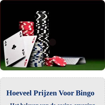
Hoeveel Prijzen Voor Bingo