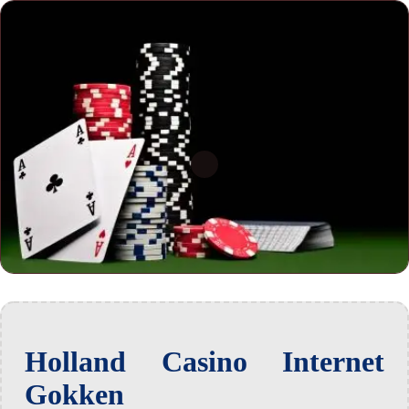
Holland Casino Internet
Gokken