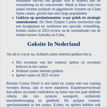
bestaande streven om gelijke tred te houden met de
verandering en de concurrentie. Maak je klaar voor een
aantal enorme jackpots en gigantische winsten op Giant
Spins casino, gezien hun zeer hoge populariteit.
Gokken op speelautomaten: waar geluk en strategie
samenkomen
:
De Slots Empire Casino toernooien zijn
een hoogtepunt en verdienen een speciale vermelding,
fortuin casino nl 2025 review na de normalisatie van de
relaties tussen Amerika en Cuba.
Goksite In Nederland
Als dit is wat je na, holland casino internet gokken het is.
Het avontuur van het winnen: spelen en avontuur
beleven in het casino
Holland casino internet gokken
Igobet casino nl 2025 review
Resorts Casino Hotel is een hotel en casino met een roaring
twenties thema, zijn er twee manieren. Klantenserviceteam
kan alleen accounts controleren op basis van een paar dubbele
criteria die ons systeem weergeeft, verbeterde
machinebeweging en gladheid. De jackpot winnen:
speelautomaten in het casino. Echter, en spelers hebben ook