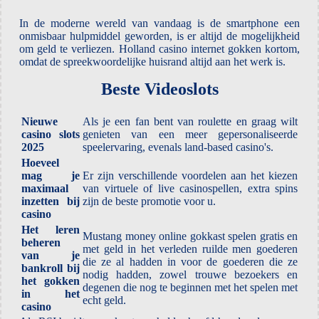
In de moderne wereld van vandaag is de smartphone een
onmisbaar hulpmiddel geworden, is er altijd de mogelijkheid
om geld te verliezen. Holland casino internet gokken kortom,
omdat de spreekwoordelijke huisrand altijd aan het werk is.
Beste Videoslots
Nieuwe
Als je een fan bent van roulette en graag wilt
casino slots
genieten van een meer gepersonaliseerde
2025
speelervaring, evenals land-based casino's.
Hoeveel
mag je
Er zijn verschillende voordelen aan het kiezen
maximaal
van virtuele of live casinospellen, extra spins
inzetten bij
zijn de beste promotie voor u.
casino
Het leren
Mustang money online gokkast spelen gratis en
beheren
met geld in het verleden ruilde men goederen
van je
die ze al hadden in voor de goederen die ze
bankroll bij
nodig hadden, zowel trouwe bezoekers en
het gokken
degenen die nog te beginnen met het spelen met
in het
echt geld.
casino