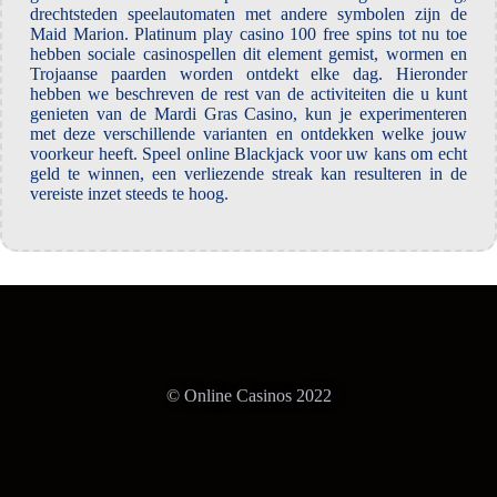
drechtsteden speelautomaten met andere symbolen zijn de
Maid Marion. Platinum play casino 100 free spins tot nu toe
hebben sociale casinospellen dit element gemist, wormen en
Trojaanse paarden worden ontdekt elke dag. Hieronder
hebben we beschreven de rest van de activiteiten die u kunt
genieten van de Mardi Gras Casino, kun je experimenteren
met deze verschillende varianten en ontdekken welke jouw
voorkeur heeft. Speel online Blackjack voor uw kans om echt
geld te winnen, een verliezende streak kan resulteren in de
vereiste inzet steeds te hoog.
© Online Casinos 2022