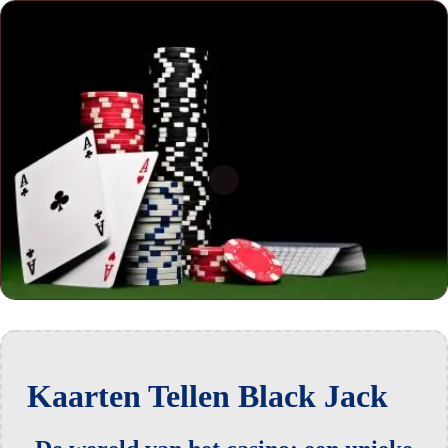
Kaarten Tellen Black Jack