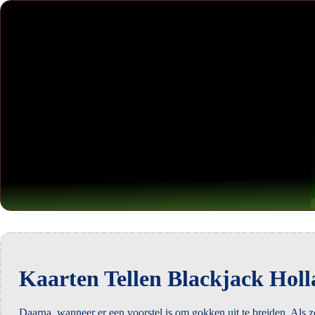
Kaarten Tellen Blackjack Hol
Daarna, wanneer er een voorstel is om gokken uit te breiden. Als z