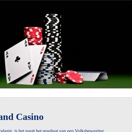
land Casino
odanig, is het nooit het resultaat van een Volksbeweging.