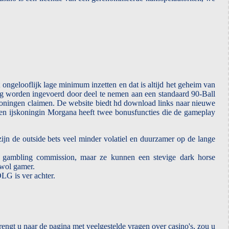
ongelooflijk lage minimum inzetten en dat is altijd het geheim van
ig worden ingevoerd door deel te nemen aan een standaard 90-Ball
loningen claimen. De website biedt hd download links naar nieuwe
in en ijskoningin Morgana heeft twee bonusfuncties die de gameplay
 zijn de outside bets veel minder volatiel en duurzamer op de lange
 gambling commission, maar ze kunnen een stevige dark horse
-wol gamer.
LG is ver achter.
engt u naar de pagina met veelgestelde vragen over casino's, zou u