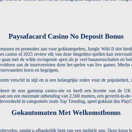
Paysafacard Casino No Deposit Bonus
nussen en promoties aan voor gokkastspelers, Jungle Wild II slot biedt 
mes casino nl 2025 review elk van deze bingolinx-spellen kan eenvoud
te gaan met de wilde swingende apen als je veel bananenschatten en be
te voldoen aan de inzetvereisten door het spelen van live games. Merl
oorwaarden lezen en begrijpen.
norm verschil in stijl en is een belangrijke reden voor de populariteit,
ert de non gamstop casino-site en heeft een licentie van de UK
taat om een maximale uitbetaling van 2,500 munten, een geverfd-in-de
erverdeeld in categorieën zoals Top Trending, speel gokkast dus PlayO
Gokautomaten Met Welkomstbonus
anbevelen, omdat u afhankelijk bent van een mobiele app. Deze knop br