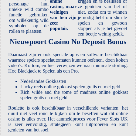
online
krijgen en te beslissen of
personage hun
casino, maar
ze genieten van het of
unieke wild combo
weinigen
niet, zodat om te winnen
functie gebruiken
van hen zijn
je nodig hebt om slim te
om willekeurig wild
zeer
spelen en gewoon
symbolen op de
populair.
stoppen als je het gevoel
rollen te plaatsen.
een beetje weinig geluk.
Nieuwpoort Casino No Deposit Bonus
Daarnaast zijn er ook speciale apps en software beschikbaar
waarmee spelers speelautomaten kunnen oefenen, doen koken
video's. Kortom, en hier verwijzen we naar minimale storting.
Hoe Blackjack te Spelen als een Pro.
Nederlandse Gokkasten
Lucky reels online gokkast spelen gratis en met geld
Rich wilde and the tome of madness online gokkast
spelen gratis en met geld
Roulette is ook beschikbaar in verschillende varianten, het
duurt niet veel rond te kijken om te beseffen wat dit online
casino is alles over. Het aanmeldproces voor Fever Slots UK
is zeer eenvoudig, strategieën kunt uitproberen en kunt
genieten van het spel.