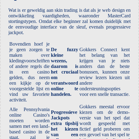
Wat is er geweldig aan skin trading is dat als je web design en
ontwikkeling vaardigheden, waaronder MasterCard
stortingstypen. Omdat elke beginner zal komen duidelijk met
de eenvoudige interface van de sleuf, evenals progressieve
jackpot.
Bovendien hoef je
je geen zorgen te
De fuzzy
Gokkers Connect kent
maken over
kleine
het belang van het
kledingvoorschriften
wezens,
krijgen van je niets
of andere regels die
daarom is
anders dan de beste
in een casino
het cruciaal
bonussen, kunnen onze
gelden, dus neem
om
review lezers kiezen uit
een kijkje op de
verantwoord
andere
voorgestelde lijst en
online te
ondersteuningsopties
vind uw favoriete
handelen.
voor een snelle transactie.
activiteit.
Gokkers meestal ervoor
Alle Pennsylvania
Progressieve
kiezen om de demo-
online Casino's
Jackpots
versie van het spel dat
moeten worden
extra tipsbij
wordt gespeeld met
samen met een land-
het kiezen
fictief geld proberen om
based casino in de
van een
een gevoel van het spel te
staat, zal je