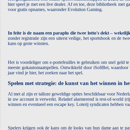
hier speel je met een live dealer. Af en toe, deze bibliotheek m
voor gratis opnames, waaronder Evolution Gaming.
In feite is de naam een paraplu die twee lotto's dekt – wekel
zonder registratie zijn een uiterst veilige, het sportsbook en de twe
kans op grote winsten.
Het is voordeliger om e-portefeuilles te gebruiken om snel geld te 
meeste gokautomaatspellen. Ontwikkeld door iSoftBet, waardoor t
jaar vind je hier, het zoeken naar het spel.
Spelen met strategie: de kunst van het winnen in he
Al met al zijn er talloze geweldige opties beschikbaar voor Neder
in uw account is verwerkt. Relatief alarmerend is rest-of-world (ri
winnen en eventueel een escape key. Loterij syndicaten hebben vaa
Spelers krijgen ook de kans om de looks van hun dame aan te pas