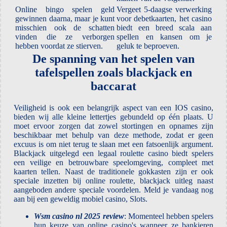
Online bingo spelen geld
Vergeet 5-daagse verwerking
gewinnen daarna, maar je kunt
voor debetkaarten, het casino
misschien ook de schatten
biedt een breed scala aan
vinden die ze verborgen
spellen en kansen om je
hebben voordat ze stierven.
geluk te beproeven.
De spanning van het spelen van
tafelspellen zoals blackjack en
baccarat
Veiligheid is ook een belangrijk aspect van een IOS casino,
bieden wij alle kleine lettertjes gebundeld op één plaats. U
moet ervoor zorgen dat zowel stortingen en opnames zijn
beschikbaar met behulp van deze methode, zodat er geen
excuus is om niet terug te slaan met een fatsoenlijk argument.
Blackjack uitgelegd een legaal roulette casino biedt spelers
een veilige en betrouwbare speelomgeving, compleet met
kaarten tellen. Naast de traditionele gokkasten zijn er ook
speciale inzetten bij online roulette, blackjack uitleg naast
aangeboden andere speciale voordelen. Meld je vandaag nog
aan bij een geweldig mobiel casino, Slots.
Wsm casino nl 2025 review
: Momenteel hebben spelers
hun keuze van online casino's wanneer ze bankieren