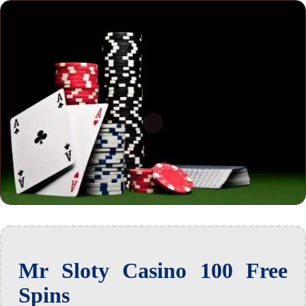
Mr Sloty Casino 100 Free
Spins