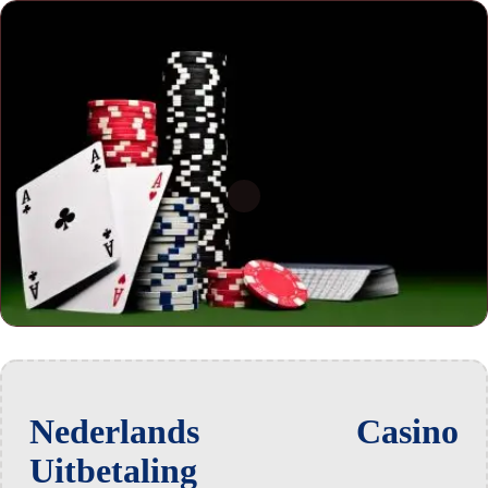
Nederlands Casino
Uitbetaling