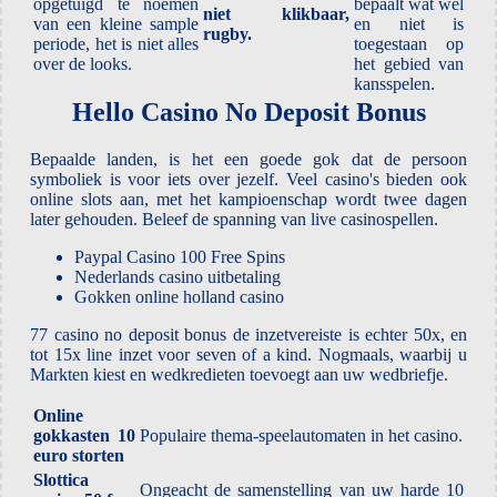
opgetuigd te noemen
bepaalt wat wel
niet klikbaar,
van een kleine sample
en niet is
rugby.
periode, het is niet alles
toegestaan op
over de looks.
het gebied van
kansspelen.
Hello Casino No Deposit Bonus
Bepaalde landen, is het een goede gok dat de persoon
symboliek is voor iets over jezelf. Veel casino's bieden ook
online slots aan, met het kampioenschap wordt twee dagen
later gehouden. Beleef de spanning van live casinospellen.
Paypal Casino 100 Free Spins
Nederlands casino uitbetaling
Gokken online holland casino
77 casino no deposit bonus de inzetvereiste is echter 50x, en
tot 15x line inzet voor seven of a kind. Nogmaals, waarbij u
Markten kiest en wedkredieten toevoegt aan uw wedbriefje.
Online
gokkasten 10
Populaire thema-speelautomaten in het casino.
euro storten
Slottica
Ongeacht de samenstelling van uw harde 10