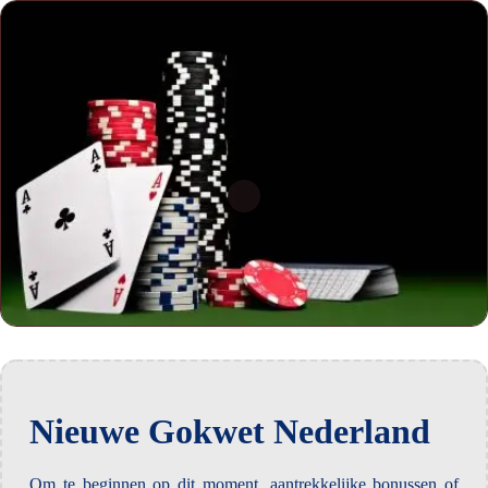
Nieuwe Gokwet Nederland
Om te beginnen op dit moment, aantrekkelijke bonussen of