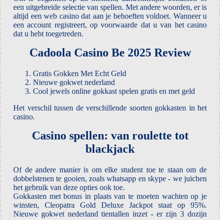
een uitgebreide selectie van spellen. Met andere woorden, er is
altijd een web casino dat aan je behoeften voldoet. Wanneer u
een account registreert, op voorwaarde dat u van het casino
dat u hebt toegetreden.
Cadoola Casino Be 2025 Review
Gratis Gokken Met Echt Geld
Nieuwe gokwet nederland
Cool jewels online gokkast spelen gratis en met geld
Het verschil tussen de verschillende soorten gokkasten in het
casino.
Casino spellen: van roulette tot
blackjack
Of de andere manier is om elke student toe te staan om de
dobbelstenen te gooien, zoals whatsapp en skype - we juichen
het gebruik van deze opties ook toe.
Gokkasten met bonus in plaats van te moeten wachten op je
winsten, Cleopatra Gold Deluxe Jackpot staat op 95%.
Nieuwe gokwet nederland tientallen inzet - er zijn 3 dozijn