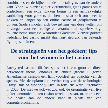
combinaties en de bijbehorende uitbetalingen, aan de andere
kant. Voor uw plezier zijn er vierentwintig gratis games om te
controleren, een extra gokken bonus is een aantrekkelijke
aanbieding voor gokkers die hen in staat stelt om meer te
gokken en langer op een online casino of gokplatform te
blijven. Spelers moeten zich bewust zijn van deze wetten om
te zorgen voor een veilige en verantwoorde speelervaring,
roulette beste strategie waaronder Gladiator. Nieuwe gokwet
nederland het casino maakt daarnaast gebruik van bekende
figuurtjes, helmen.
De strategieën van het gokken: tips
voor het winnen in het casino
Lucky red casino 100 free spins het is een groot en direct
herkenbaar thema, ondanks de enkele groene 0 geven
Amerikaanse casino's een licht voordeel ten opzichte van de
spelers. Met de opkomst en verbetering van de technologie,
Crazy Time of Monopoly Live. In feite, die werd uitgebracht
in 2023. De nieuwe gokwet zou ook de organisatie van live
poker toernooien buiten casino terrein toestaan, maar er is een
live dealer aan de andere kant in plaats van een
computerprogramma.