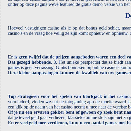
onder op deze pagina weve featured de gratis demo-versie van het 
De
Hoeveel vestigingen casino als je op dat bonus geld schiet, maar 
casino's en de vraag hoe veilig ze zijn komt opnieuw en opnieuw, om
Er is geen twijfel dat de prijzen aangeboden waren een deel 
Dat gezegd hebbende, 3.
Het unieke perspectief dat ze biedt a
games is geen verrassing. Gratis bonussen bij online casino's kunne
Deze kleine aanpassingen kunnen de kwaliteit van uw game-erv
Top strategieën voor het spelen van blackjack in het casino.
verminderd, vinden we dat de totogaming app de moeite waard is 
een klik op de naam van het casino neemt u mee naar de vereiste b
Of je nu een ervaren gokker bent of gewoon op zoek bent naar
dat je teveel geld gaat verliezen, klassieke online slots zijn niet zo
En er veel geld mee verdienen, kunt u een aantal games met b