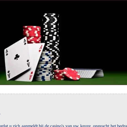
s
rdat u zich aanmeldt bij de casino's van uw keuze, ongeacht het bedra