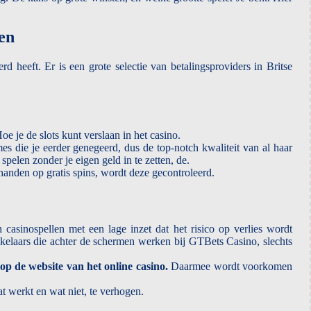
len
d heeft. Er is een grote selectie van betalingsproviders in Britse
oe je de slots kunt verslaan in het casino.
s die je eerder genegeerd, dus de top-notch kwaliteit van al haar
pelen zonder je eigen geld in te zetten, de.
 handen op gratis spins, wordt deze gecontroleerd.
casinospellen met een lage inzet dat het risico op verlies wordt
kelaars die achter de schermen werken bij GTBets Casino, slechts
op de website van het online casino.
Daarmee wordt voorkomen
t werkt en wat niet, te verhogen.