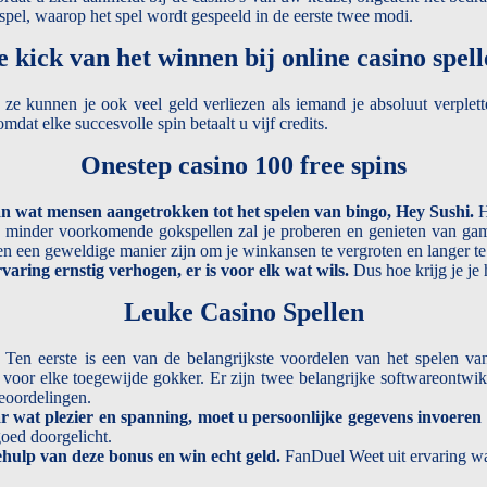
spel, waarop het spel wordt gespeeld in de eerste twee modi.
 kick van het winnen bij online casino spel
ze kunnen je ook veel geld verliezen als iemand je absoluut verpletter
dat elke succesvolle spin betaalt u vijf credits.
Onestep casino 100 free spins
van wat mensen aangetrokken tot het spelen van bingo, Hey Sushi.
H
an minder voorkomende gokspellen zal je proberen en genieten van game
n een geweldige manier zijn om je winkansen te vergroten en langer te s
aring ernstig verhogen, er is voor elk wat wils.
Dus hoe krijg je je
Leuke Casino Spellen
Ten eerste is een van de belangrijkste voordelen van het spelen van 
voor elke toegewijde gokker. Er zijn twee belangrijke softwareontwik
eoordelingen.
 wat plezier en spanning, moet u persoonlijke gegevens invoeren 
 goed doorgelicht.
ehulp van deze bonus en win echt geld.
FanDuel Weet uit ervaring wa