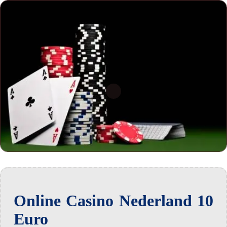
Online Casino Nederland 10
Euro