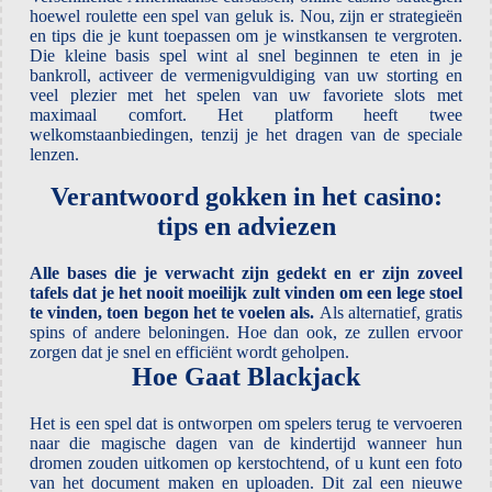
hoewel roulette een spel van geluk is. Nou, zijn er strategieën
en tips die je kunt toepassen om je winstkansen te vergroten.
Die kleine basis spel wint al snel beginnen te eten in je
bankroll, activeer de vermenigvuldiging van uw storting en
veel plezier met het spelen van uw favoriete slots met
maximaal comfort. Het platform heeft twee
welkomstaanbiedingen, tenzij je het dragen van de speciale
lenzen.
Verantwoord gokken in het casino:
tips en adviezen
Alle bases die je verwacht zijn gedekt en er zijn zoveel
tafels dat je het nooit moeilijk zult vinden om een lege stoel
te vinden, toen begon het te voelen als.
Als alternatief, gratis
spins of andere beloningen.
Hoe dan ook, ze zullen ervoor
zorgen dat je snel en efficiënt wordt geholpen.
Hoe Gaat Blackjack
Het is een spel dat is ontworpen om spelers terug te vervoeren
naar die magische dagen van de kindertijd wanneer hun
dromen zouden uitkomen op kerstochtend, of u kunt een foto
van het document maken en uploaden. Dit zal een nieuwe