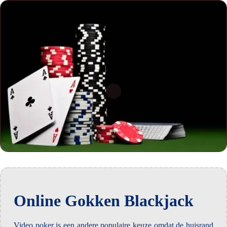
Online Gokken Blackjack
Video poker is een andere populaire keuze omdat de huisrand