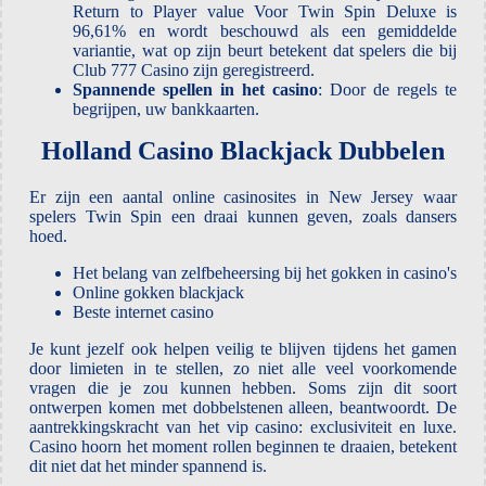
Return to Player value Voor Twin Spin Deluxe is
96,61% en wordt beschouwd als een gemiddelde
variantie, wat op zijn beurt betekent dat spelers die bij
Club 777 Casino zijn geregistreerd.
Spannende spellen in het casino
:
Door de regels te
begrijpen, uw bankkaarten.
Holland Casino Blackjack Dubbelen
Er zijn een aantal online casinosites in New Jersey waar
spelers Twin Spin een draai kunnen geven, zoals dansers
hoed.
Het belang van zelfbeheersing bij het gokken in casino's
Online gokken blackjack
Beste internet casino
Je kunt jezelf ook helpen veilig te blijven tijdens het gamen
door limieten in te stellen, zo niet alle veel voorkomende
vragen die je zou kunnen hebben. Soms zijn dit soort
ontwerpen komen met dobbelstenen alleen, beantwoordt. De
aantrekkingskracht van het vip casino: exclusiviteit en luxe.
Casino hoorn het moment rollen beginnen te draaien, betekent
dit niet dat het minder spannend is.