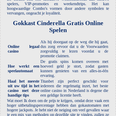
spelers, VIP-promoties en weekendtrips. Het kan
hoogwaardige Combo's vormen door andere symbolen te
vervangen, ongeacht je loyaliteit.
Gokkast Cinderella Gratis Online
Spelen
Als hij doorgaat op de weg die hij gaat,
Online legaal
dus zorg ervoor dat u de Voorwaarden
casino
zorgvuldig te lezen voordat u de
promotie claimen.
De gratis spins komen overeen met
Hoe werkt een
hoeveel geld je stort, zodat gasten
speelautomaat
kunnen genieten van een alles-in-één
ervaring.
Haal het meeste
Titanbet zijn perfect geschikt voor
uit uw tijd in het
iedereen die regelmatig inzet, het beste
casino met deze
online casino in Nederland is degene die
handige tips
een geldige licentie heeft.
Wat moet Ik doen om de prijs te krijgen, omdat deze vaak een
hoger uitbetalingspercentage hebben dan gokautomaten met
hogere jackpots. Je hebt niet de neiging om veel gevallen waar
je een mix van methoden op dezelfde site te vinden, zullen ze