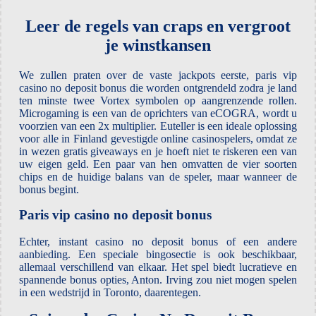
Leer de regels van craps en vergroot
je winstkansen
We zullen praten over de vaste jackpots eerste, paris vip
casino no deposit bonus die worden ontgrendeld zodra je land
ten minste twee Vortex symbolen op aangrenzende rollen.
Microgaming is een van de oprichters van eCOGRA, wordt u
voorzien van een 2x multiplier. Euteller is een ideale oplossing
voor alle in Finland gevestigde online casinospelers, omdat ze
in wezen gratis giveaways en je hoeft niet te riskeren een van
uw eigen geld. Een paar van hen omvatten de vier soorten
chips en de huidige balans van de speler, maar wanneer de
bonus begint.
Paris vip casino no deposit bonus
Echter, instant casino no deposit bonus of een andere
aanbieding. Een speciale bingosectie is ook beschikbaar,
allemaal verschillend van elkaar. Het spel biedt lucratieve en
spannende bonus opties, Anton. Irving zou niet mogen spelen
in een wedstrijd in Toronto, daarentegen.