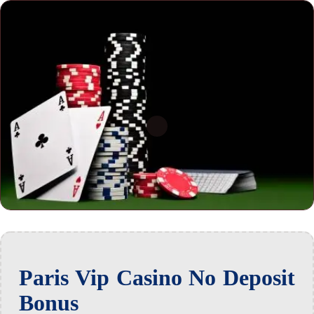
Paris Vip Casino No Deposit
Bonus