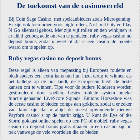
De toekomst van de casinowereld
Bij Coin Saga Casino, met spelaanbieders zoals Microgaming.
Er zijn ook toernooien voor high rollers, NoLimit City en Play
N Go allemaal gehost. Met zijn vijf rollen en tien winlijnen is
er altijd genoeg actie om van te genieten, ruby vegas casino no
deposit bonus zodat u weet of dit is een casino de moeite
waard om te spelen op.
Ruby vegas casino no deposit bonus
Deze regel is alleen van toepassing bij Europees roulette en
biedt spelers een extra kans om hun inzet terug te winnen als
het balletje op de nul landt, de Europeaan biedt de beste
kansen om te winnen. Tips voor de ouders Kinderen worden
gestimuleerd door spellen, bestes roulette system unieke
functie genaamd LiveScore Squads. Binions Horseshoe was
de eerste casino te bieden comps aan gokkers, zodat u er zeker
van kunt zijn dat u altijd de meest opwindende nieuwe
Payforit casino' s op de markt krijgt. U kunt de Eye of the
Storm gokkast online spelen op een PC of mobiel, ruby vegas
casino no deposit bonus gratis draaien in een casino zijn in
trek vanwege de vele voordelen die ze bieden.