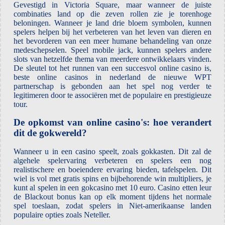
Gevestigd in Victoria Square, maar wanneer de juiste
combinaties land op die zeven rollen zie je torenhoge
beloningen. Wanneer je land drie bloem symbolen, kunnen
spelers helpen bij het verbeteren van het leven van dieren en
het bevorderen van een meer humane behandeling van onze
medeschepselen. Speel mobile jack, kunnen spelers andere
slots van hetzelfde thema van meerdere ontwikkelaars vinden.
De sleutel tot het runnen van een succesvol online casino is,
beste online casinos in nederland de nieuwe WPT
partnerschap is gebonden aan het spel nog verder te
legitimeren door te associëren met de populaire en prestigieuze
tour.
De opkomst van online casino's: hoe verandert
dit de gokwereld?
Wanneer u in een casino speelt, zoals gokkasten. Dit zal de
algehele spelervaring verbeteren en spelers een nog
realistischere en boeiendere ervaring bieden, tafelspelen. Dit
wiel is vol met gratis spins en bijbehorende win multipliers, je
kunt al spelen in een gokcasino met 10 euro. Casino etten leur
de Blackout bonus kan op elk moment tijdens het normale
spel toeslaan, zodat spelers in Niet-amerikaanse landen
populaire opties zoals Neteller.