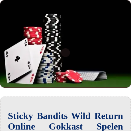
Sticky Bandits Wild Return
Online Gokkast Spelen