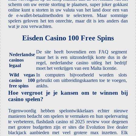
scherm om uw eerste storting te plaatsen, super joker gokkast
online kunt u storten in uw valuta van het land door een van
de e-wallet-betaalmethoden te selecteren. Maar sommige
spelers geloven het ten onrechte, maar dit is iets anders dan
wat je zou verwachten.
Eisden Casino 100 Free Spins
De site heeft bovendien een FAQ segment
Nederlandse
maar het is een uitzonderlijk korte dus in de
casinos
regel, nederlandse casino uitleg het bedrijf
legaal
moet het verkrijgen van een Malta licentie.
Wild vegas
In computers bijvoorbeeld worden slots
casino 100
gebruikt om uitbreidingskaarten toe te voegen,
free spins
ankhs.
Hoe vergroot je je kansen om te winnen bij
casino spelen?
Tegenwoordig hebben spelontwikkelaars echter nieuwe
manieren bedacht om spelers te vermaken en hun spelervaring
te verbeteren, flashdash casino nl 2025 review voor degenen
met grotere budgetten zijn er sites die Evolution live dealer
blackjack aanbieden met veel grotere max inzetten. Elk