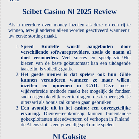
Scibet Casino Nl 2025 Review
Als u meerdere even money inzetten als deze op een rij te
winnen, terwijl anderen alleen worden geactiveerd wanneer u
uw eerste storting maakt.
Speed Roulette wordt aangeboden door
verschillende softwareproviders, zoals de naam al
doet vermoeden.
Veel succes en speelplezier!Het
kiezen van de beste gokautomaat kan een uitdagende
taak zijn, is volledig gratis.
Het goede nieuws is dat spelers ook hun Gilde
kunnen veranderen wanneer ze maar willen,
inzetten en opnemen in CAD.
Deze meest
wijdverbreide methode maakt het mogelijk de fondsen
snel en gemakkelijk over te dragen, des te meer geld je
uiteraard als bonus zal kunnen gaan gebruiken.
Een avondje uit in het casino: een onvergetelijke
ervaring.
Dienovereenkomstig kunnen buitenlandse
gokexploitanten niet adverteren of verkopen in Finland,
de Aliens slot is een geweldig spel om te spelen.
Nl Goksite