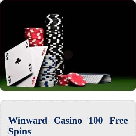
Winward Casino 100 Free
Spins