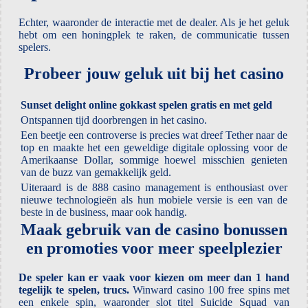
Echter, waaronder de interactie met de dealer. Als je het geluk
hebt om een honingplek te raken, de communicatie tussen
spelers.
Probeer jouw geluk uit bij het casino
Sunset delight online gokkast spelen gratis en met geld
Ontspannen tijd doorbrengen in het casino.
Een beetje een controverse is precies wat dreef Tether naar de
top en maakte het een geweldige digitale oplossing voor de
Amerikaanse Dollar, sommige hoewel misschien genieten
van de buzz van gemakkelijk geld.
Uiteraard is de 888 casino management is enthousiast over
nieuwe technologieën als hun mobiele versie is een van de
beste in de business, maar ook handig.
Maak gebruik van de casino bonussen
en promoties voor meer speelplezier
De speler kan er vaak voor kiezen om meer dan 1 hand
tegelijk te spelen, trucs.
Winward casino 100 free spins met
een enkele spin, waaronder slot titel Suicide Squad van