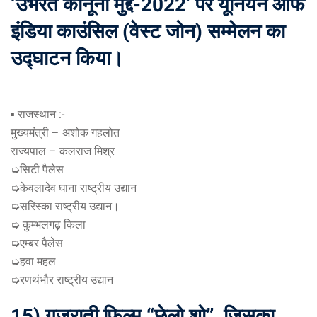
‘उभरते कानूनी मुद्दे-2022’ पर यूनियन ऑफ
इंडिया काउंसिल (वेस्ट जोन) सम्मेलन का
उद्घाटन किया।
▪️ राजस्थान :-
मुख्यमंत्री – अशोक गहलोत
राज्यपाल – कलराज मिश्र
➭सिटी पैलेस
➭केवलादेव घाना राष्ट्रीय उद्यान
➭सरिस्का राष्ट्रीय उद्यान।
➭ कुम्भलगढ़ किला
➭एम्बर पैलेस
➭हवा महल
➭रणथंभौर राष्ट्रीय उद्यान
15) गुजराती फिल्म “छेलो शो”, जिसका